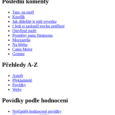
Poslední komenty
Tam, na moři
Knoflík
Jak důležité je míti veverku
I Jedi si zaslouží trochu potěšení
Otevřené moře
Proměny pana Simpsona
Mozzarella
Na břehu
Canis Major
Gemini
Přehledy A-Z
Autoři
Překladatelé
Povídky
Weby
Povídky podle hodnocení
Nejčastěji hodnocené povídky