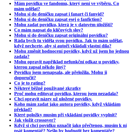
Mám povídku ve fandomu, který není ve výběru. Co
mám udělat?
Mohu si do deníčku zapsat i fanart či fanvid?
Mohu si do deníčku zapsat esej o fanfiction?
Mohu zadat povídku, která je v datovém úložišti?
Co mám napsat do klíčových slov?
Mohu si do deníčku zapsat originální povídku?
Ráda bych tu viděla svou povídku. Jak to mám udělat,
když nechcete, aby si autoři vkládali vlastní díla?
Mohu změnit hodnocení povídky, když už jsem ho jednou
zadala?
Mohu opravit například nefunkční odkaz u povídky,
kterou zapsal někdo jiný?
Povídku jsem nenapsala, ale přeložila. Mohu ji
doporučit?
Co je to rating?
Některé běžně používané zkratky
Proč mohu editovat povídku, kterou jsem nezadala?
Chci opravit název už uložené povídky.
Koho mám zadat jako autora povídky, když vkládám
překlad?
Které položky musím při vkládání povídky vyplnit?
Jak vložit crossover?
Když si chci povídku označit jako přečtenou, musím k ní
psát komentář? Nešlo by hodnotit bez komentáře?