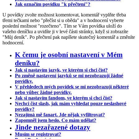
Jak označím povídku "k přečtení"?
U povídky zvolte možnost komentovat, komentář vyplňte třeba
třemi tečkami nebo "přečíst si u oběda" a v hodnocení vyberte
poslední možnost "rozečteno". Tím se Vám povídka uloží do
vašeho deníčku a uvidíte ji v levé části stránky, když si zobrazíte
"Můj deník". Po přečtení pak napíšete skutečný komentář a změníte
hodnocení.
K čemu je osobní nastavení v Mém
deníku?
Jak si nastavím jazyk, ve kterém si chci číst?
Po změně nastavení jazyků se mi nezobrazují žádné
povídky.
V přehledech mých povídek se mi nezobrazují některé
nebo vůbec žádné povídky.
Jak si nastavím fandom, ve kterém si chci číst?
Nechci číst slash, jak mám vyhledat pouze neslashové
povídky?
Nezajímá mě fanart. Jde nějak vyfiltrovat?
Zapomněl jsem heslo. Co mám udělat?
Jinde nezařazené dotazy
Musím se registrovat?