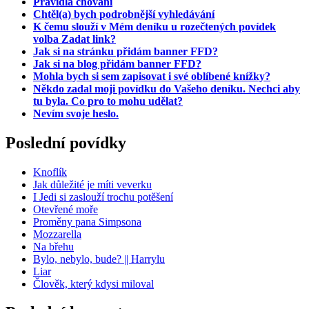
Pravidla chování
Chtěl(a) bych podrobnější vyhledávání
K čemu slouží v Mém deníku u rozečtených povídek
volba Zadat link?
Jak si na stránku přidám banner FFD?
Jak si na blog přidám banner FFD?
Mohla bych si sem zapisovat i své oblíbené knížky?
Někdo zadal moji povídku do Vašeho deníku. Nechci aby
tu byla. Co pro to mohu udělat?
Nevím svoje heslo.
Poslední povídky
Knoflík
Jak důležité je míti veverku
I Jedi si zaslouží trochu potěšení
Otevřené moře
Proměny pana Simpsona
Mozzarella
Na břehu
Bylo, nebylo, bude? || Harrylu
Liar
Člověk, který kdysi miloval