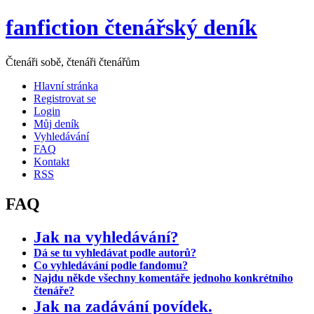
fanfiction čtenářský deník
Čtenáři sobě, čtenáři čtenářům
Hlavní stránka
Registrovat se
Login
Můj deník
Vyhledávání
FAQ
Kontakt
RSS
FAQ
Jak na vyhledávání?
Dá se tu vyhledávat podle autorů?
Co vyhledávání podle fandomu?
Najdu někde všechny komentáře jednoho konkrétního
čtenáře?
Jak na zadávání povídek.