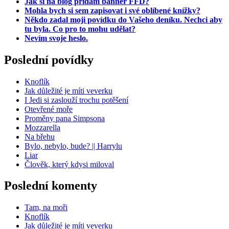
Jak si na blog přidám banner FFD?
Mohla bych si sem zapisovat i své oblíbené knížky?
Někdo zadal moji povídku do Vašeho deníku. Nechci aby
tu byla. Co pro to mohu udělat?
Nevím svoje heslo.
Poslední povídky
Knoflík
Jak důležité je míti veverku
I Jedi si zaslouží trochu potěšení
Otevřené moře
Proměny pana Simpsona
Mozzarella
Na břehu
Bylo, nebylo, bude? || Harrylu
Liar
Člověk, který kdysi miloval
Poslední komenty
Tam, na moři
Knoflík
Jak důležité je míti veverku