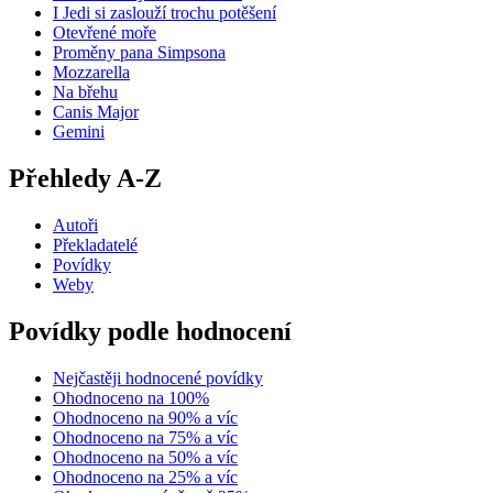
I Jedi si zaslouží trochu potěšení
Otevřené moře
Proměny pana Simpsona
Mozzarella
Na břehu
Canis Major
Gemini
Přehledy A-Z
Autoři
Překladatelé
Povídky
Weby
Povídky podle hodnocení
Nejčastěji hodnocené povídky
Ohodnoceno na 100%
Ohodnoceno na 90% a víc
Ohodnoceno na 75% a víc
Ohodnoceno na 50% a víc
Ohodnoceno na 25% a víc