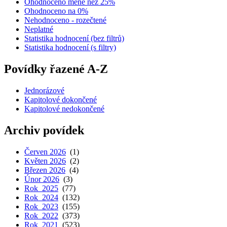
Ohodnoceno méně než 25%
Ohodnoceno na 0%
Nehodnoceno - rozečtené
Neplatné
Statistika hodnocení (bez filtrů)
Statistika hodnocení (s filtry)
Povídky řazené A-Z
Jednorázové
Kapitolové dokončené
Kapitolové nedokončené
Archiv povídek
Červen 2026
(1)
Květen 2026
(2)
Březen 2026
(4)
Únor 2026
(3)
Rok 2025
(77)
Rok 2024
(132)
Rok 2023
(155)
Rok 2022
(373)
Rok 2021
(523)