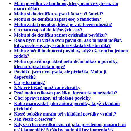
Mám povídku ve fandomu, který není ve výběru. Co
mám udělat?
Mohu si do deníčku zapsat i fanart či fanvid?
Mohu si do deníčku zapsat esej o fanfiction?
Mohu zadat povídku, která je v datovém úložišti?
Co mám napsat do klíčových slov?
Mohu si do deníčku zapsat originální povídku?
Ráda bych tu viděla svou povídku. Jak to mám udělat,
když nechcete, aby si autoři vkládali vlastní díla?
Mohu změnit hodnocení povídky, když už jsem ho jednou
zadala?
Mohu opravit například nefunkční odkaz u povídky,
kterou zapsal někdo jiný?
Povídku jsem nenapsala, ale přeložila. Mohu ji
doporučit?
Co je to rating?
Některé běžně používané zkratky
Proč mohu editovat povídku, kterou jsem nezadala?
Chci opravit název už uložené povídky.
Koho mám zadat jako autora povídky, když vkládám
překlad?
Které položky musím při vkládání povídky vyplnit?
Jak vložit crossover?
Když si chci povídku označit jako přečtenou, musím k ní
psát komentář? Nešlo by hodnotit bez komentáře?