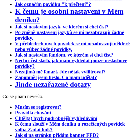
Jak označím povídku "k přečtení"?
K čemu je osobní nastavení v Mém
deníku?
Jak si nastavím jazyk, ve kterém si chci číst?
Po změně nastavení jazyků se mi nezobrazují žádné
povídky.
V přehledech mých povídek se mi nezobrazují některé
nebo vůbec žádné povídky.
Jak si nastavím fandom, ve kterém si chci číst?
Nechci číst slash, jak mám vyhledat pouze neslashové
povídky?
Nezajímá mě fanart. Jde nějak vyfiltrovat?
Zapomněl jsem heslo. Co mám udělat?
Jinde nezařazené dotazy
Co se jinam nevešlo.
Musím se registrovat?
Pravidla chování
Chtěl(a) bych podrobnější vyhledávání
K čemu slouží v Mém deníku u rozečtených povídek
volba Zadat link?
Jak si na stránku přidám banner FFD?