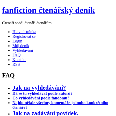
fanfiction čtenářský deník
Čtenáři sobě, čtenáři čtenářům
Hlavní stránka
Registrovat se
Login
Můj deník
Vyhledávání
FAQ
Kontakt
RSS
FAQ
Jak na vyhledávání?
Dá se tu vyhledávat podle autorů?
Co vyhledávání podle fandomu?
Najdu někde všechny komentáře jednoho konkrétního
čtenáře?
Jak na zadávání povídek.