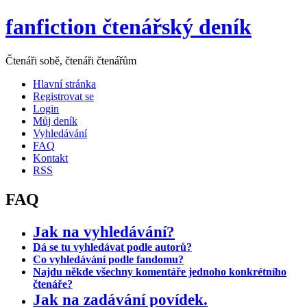
fanfiction čtenářský deník
Čtenáři sobě, čtenáři čtenářům
Hlavní stránka
Registrovat se
Login
Můj deník
Vyhledávání
FAQ
Kontakt
RSS
FAQ
Jak na vyhledávání?
Dá se tu vyhledávat podle autorů?
Co vyhledávání podle fandomu?
Najdu někde všechny komentáře jednoho konkrétního
čtenáře?
Jak na zadávání povídek.