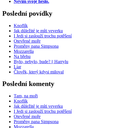
Nevím svoje heslo.
Poslední povídky
Knoflík
Jak důležité je míti veverku
I Jedi si zaslouží trochu potěšení
Otevřené moře
Proměny pana Simpsona
Mozzarella
Na břehu
Bylo, nebylo, bude? || Harrylu
Liar
Člověk, který kdysi miloval
Poslední komenty
Tam, na moři
Knoflík
Jak důležité je míti veverku
I Jedi si zaslouží trochu potěšení
Otevřené moře
Proměny pana Simpsona
Mozzarella