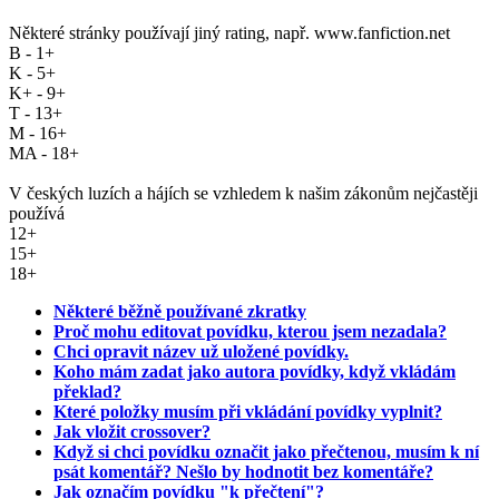
Některé stránky používají jiný rating, např. www.fanfiction.net
B - 1+
K - 5+
K+ - 9+
T - 13+
M - 16+
MA - 18+
V českých luzích a hájích se vzhledem k našim zákonům nejčastěji
používá
12+
15+
18+
Některé běžně používané zkratky
Proč mohu editovat povídku, kterou jsem nezadala?
Chci opravit název už uložené povídky.
Koho mám zadat jako autora povídky, když vkládám
překlad?
Které položky musím při vkládání povídky vyplnit?
Jak vložit crossover?
Když si chci povídku označit jako přečtenou, musím k ní
psát komentář? Nešlo by hodnotit bez komentáře?
Jak označím povídku "k přečtení"?