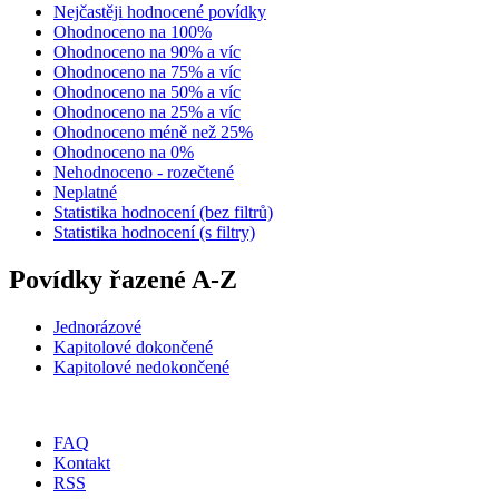
Nejčastěji hodnocené povídky
Ohodnoceno na 100%
Ohodnoceno na 90% a víc
Ohodnoceno na 75% a víc
Ohodnoceno na 50% a víc
Ohodnoceno na 25% a víc
Ohodnoceno méně než 25%
Ohodnoceno na 0%
Nehodnoceno - rozečtené
Neplatné
Statistika hodnocení (bez filtrů)
Statistika hodnocení (s filtry)
Povídky řazené A-Z
Jednorázové
Kapitolové dokončené
Kapitolové nedokončené
FAQ
Kontakt
RSS