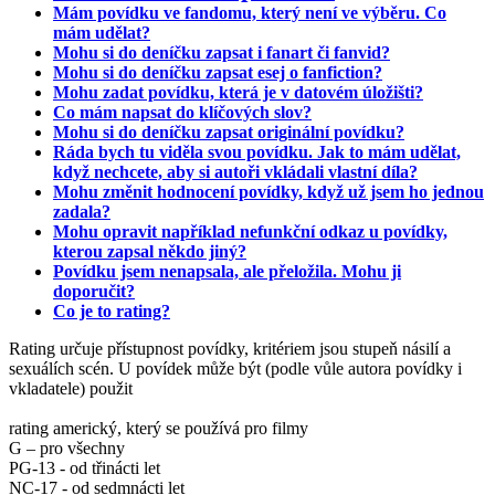
Mám povídku ve fandomu, který není ve výběru. Co
mám udělat?
Mohu si do deníčku zapsat i fanart či fanvid?
Mohu si do deníčku zapsat esej o fanfiction?
Mohu zadat povídku, která je v datovém úložišti?
Co mám napsat do klíčových slov?
Mohu si do deníčku zapsat originální povídku?
Ráda bych tu viděla svou povídku. Jak to mám udělat,
když nechcete, aby si autoři vkládali vlastní díla?
Mohu změnit hodnocení povídky, když už jsem ho jednou
zadala?
Mohu opravit například nefunkční odkaz u povídky,
kterou zapsal někdo jiný?
Povídku jsem nenapsala, ale přeložila. Mohu ji
doporučit?
Co je to rating?
Rating určuje přístupnost povídky, kritériem jsou stupeň násilí a
sexuálích scén. U povídek může být (podle vůle autora povídky i
vkladatele) použit
rating americký, který se používá pro filmy
G – pro všechny
PG-13 - od třinácti let
NC-17 - od sedmnácti let