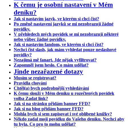
K čemu je osobní nastavení v Mém
deníku?
Jak si nastavím jazyk, ve kterém si chci číst?
Po změně nastavení jazyků se mi nezobrazují žádné
povídky.
V přehledech mých povídek se mi nezobrazují některé
nebo vůbec žádné povídky.
Jak si nastavím fandom, ve kterém si chci číst?
Nechci číst slash, jak mám vyhledat pouze neslashové
povídky?
Nezajímá mě fanart. Jde nějak vyfiltrovat?
Zapomněl jsem heslo. Co mám udělat?
Jinde nezařazené dotazy
Musím se registrovat?
Pravidla chování
Chtěl(a) bych podrobnější vyhledávání
K čemu slouží v Mém deníku u rozečtených povídek
volba Zadat link?
Jak si na stránku přidám banner FFD?
Jak si na blog přidám banner FFD?
Mohla bych si sem zapisovat i své oblíbené knížky?
Někdo zadal moji povídku do Vašeho deníku. Nechci aby
tu byla. Co pro to mohu udělat?