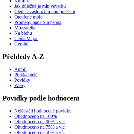
Knoflík
Jak důležité je míti veverku
I Jedi si zaslouží trochu potěšení
Otevřené moře
Proměny pana Simpsona
Mozzarella
Na břehu
Canis Major
Gemini
Přehledy A-Z
Autoři
Překladatelé
Povídky
Weby
Povídky podle hodnocení
Nejčastěji hodnocené povídky
Ohodnoceno na 100%
Ohodnoceno na 90% a víc
Ohodnoceno na 75% a víc
Ohodnoceno na 50% a víc