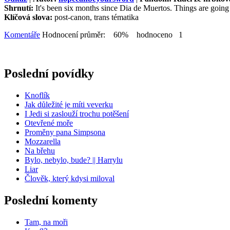
Shrnutí:
It's been six months since Dia de Muertos. Things are going
Klíčová slova:
post-canon, trans tématika
Komentáře
Hodnocení průměr: 60% hodnoceno 1
Poslední povídky
Knoflík
Jak důležité je míti veverku
I Jedi si zaslouží trochu potěšení
Otevřené moře
Proměny pana Simpsona
Mozzarella
Na břehu
Bylo, nebylo, bude? || Harrylu
Liar
Člověk, který kdysi miloval
Poslední komenty
Tam, na moři