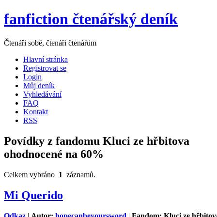
fanfiction čtenářský deník
Čtenáři sobě, čtenáři čtenářům
Hlavní stránka
Registrovat se
Login
Můj deník
Vyhledávání
FAQ
Kontakt
RSS
Povídky z fandomu Kluci ze hřbitova
ohodnocené na 60%
Celkem vybráno
1
záznamů.
Mi Querido
Odkaz
|
Autor:
hopecanbeyoursword
|
Fandom: Kluci ze hřbitov