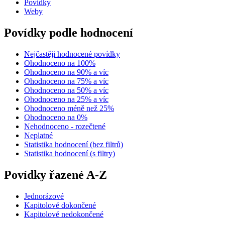
Povídky
Weby
Povídky podle hodnocení
Nejčastěji hodnocené povídky
Ohodnoceno na 100%
Ohodnoceno na 90% a víc
Ohodnoceno na 75% a víc
Ohodnoceno na 50% a víc
Ohodnoceno na 25% a víc
Ohodnoceno méně než 25%
Ohodnoceno na 0%
Nehodnoceno - rozečtené
Neplatné
Statistika hodnocení (bez filtrů)
Statistika hodnocení (s filtry)
Povídky řazené A-Z
Jednorázové
Kapitolové dokončené
Kapitolové nedokončené