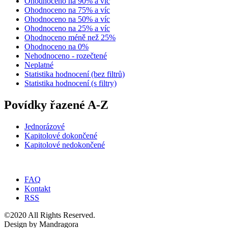
Ohodnoceno na 90% a víc
Ohodnoceno na 75% a víc
Ohodnoceno na 50% a víc
Ohodnoceno na 25% a víc
Ohodnoceno méně než 25%
Ohodnoceno na 0%
Nehodnoceno - rozečtené
Neplatné
Statistika hodnocení (bez filtrů)
Statistika hodnocení (s filtry)
Povídky řazené A-Z
Jednorázové
Kapitolové dokončené
Kapitolové nedokončené
FAQ
Kontakt
RSS
©2020 All Rights Reserved.
Design by Mandragora