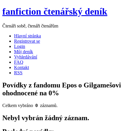
fanfiction čtenářský deník
Čtenáři sobě, čtenáři čtenářům
Hlavní stránka
Registrovat se
Login
Můj deník
Vyhledávání
FAQ
Kontakt
RSS
Povídky z fandomu Epos o Gilgamešovi
ohodnocené na 0%
Celkem vybráno
0
záznamů.
Nebyl vybrán žádný záznam.