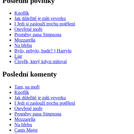
Poslední povídky
Knoflík
Jak důležité je míti veverku
I Jedi si zaslouží trochu potěšení
Otevřené moře
Proměny pana Simpsona
Mozzarella
Na břehu
Bylo, nebylo, bude? || Harrylu
Liar
Člověk, který kdysi miloval
Poslední komenty
Tam, na moři
Knoflík
Jak důležité je míti veverku
I Jedi si zaslouží trochu potěšení
Otevřené moře
Proměny pana Simpsona
Mozzarella
Na břehu
Canis Major