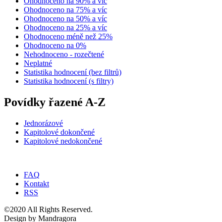
Ohodnoceno na 90% a víc
Ohodnoceno na 75% a víc
Ohodnoceno na 50% a víc
Ohodnoceno na 25% a víc
Ohodnoceno méně než 25%
Ohodnoceno na 0%
Nehodnoceno - rozečtené
Neplatné
Statistika hodnocení (bez filtrů)
Statistika hodnocení (s filtry)
Povídky řazené A-Z
Jednorázové
Kapitolové dokončené
Kapitolové nedokončené
FAQ
Kontakt
RSS
©2020 All Rights Reserved.
Design by Mandragora