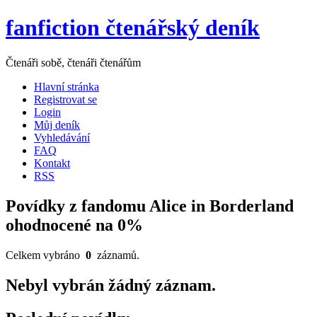
fanfiction čtenářský deník
Čtenáři sobě, čtenáři čtenářům
Hlavní stránka
Registrovat se
Login
Můj deník
Vyhledávání
FAQ
Kontakt
RSS
Povídky z fandomu Alice in Borderland
ohodnocené na 0%
Celkem vybráno
0
záznamů.
Nebyl vybrán žádný záznam.