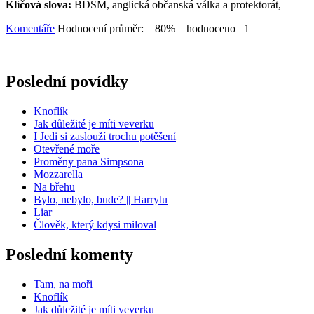
Klíčová slova:
BDSM, anglická občanská válka a protektorát,
Komentáře
Hodnocení průměr: 80% hodnoceno 1
Poslední povídky
Knoflík
Jak důležité je míti veverku
I Jedi si zaslouží trochu potěšení
Otevřené moře
Proměny pana Simpsona
Mozzarella
Na břehu
Bylo, nebylo, bude? || Harrylu
Liar
Člověk, který kdysi miloval
Poslední komenty
Tam, na moři
Knoflík
Jak důležité je míti veverku