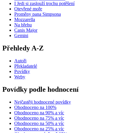
I Jedi si zaslouží trochu potěšení
Otevřené moře
Proměny pana Simpsona
Mozzarella
Na břehu
Canis Major
Gemini
Přehledy A-Z
Autoři
Překladatelé
Povídky
Weby
Povídky podle hodnocení
Nejčastěji hodnocené povídky
Ohodnoceno na 100%
Ohodnoceno na 90% a víc
Ohodnoceno na 75% a víc
Ohodnoceno na 50% a víc
Ohodnoceno na 25% a víc