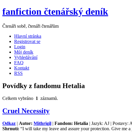
fanfiction čtenářský deník
Čtenáři sobě, čtenáři čtenářům
Hlavní stránka
Registrovat se
Login
Můj deník
Vyhledávání
FAQ
Kontakt
RSS
Povídky z fandomu Hetalia
Celkem vybráno
1
záznamů.
Cruel Necessity
Odkaz
|
Autor:
Mithrigil
|
Fandom: Hetalia
| Jazyk: AJ | Postavy: 
Shrnutí:
“I will take my leave and assure your protection. Give me a 