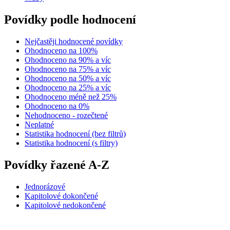
Povídky podle hodnocení
Nejčastěji hodnocené povídky
Ohodnoceno na 100%
Ohodnoceno na 90% a víc
Ohodnoceno na 75% a víc
Ohodnoceno na 50% a víc
Ohodnoceno na 25% a víc
Ohodnoceno méně než 25%
Ohodnoceno na 0%
Nehodnoceno - rozečtené
Neplatné
Statistika hodnocení (bez filtrů)
Statistika hodnocení (s filtry)
Povídky řazené A-Z
Jednorázové
Kapitolové dokončené
Kapitolové nedokončené