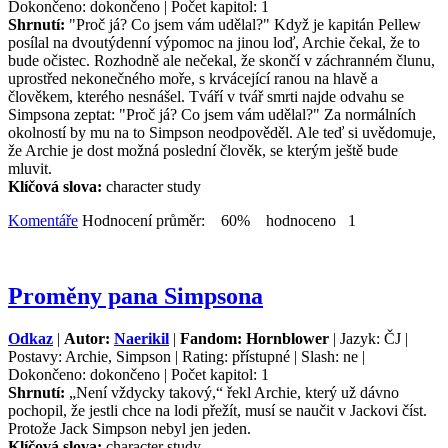
Dokončeno: dokončeno | Počet kapitol: 1
Shrnutí:
"Proč já? Co jsem vám udělal?" Když je kapitán Pellew
posílal na dvoutýdenní výpomoc na jinou loď, Archie čekal, že to
bude očistec. Rozhodně ale nečekal, že skončí v záchranném člunu,
uprostřed nekonečného moře, s krvácející ranou na hlavě a
člověkem, kterého nesnášel. Tváří v tvář smrti najde odvahu se
Simpsona zeptat: "Proč já? Co jsem vám udělal?" Za normálních
okolností by mu na to Simpson neodpověděl. Ale teď si uvědomuje,
že Archie je dost možná poslední člověk, se kterým ještě bude
mluvit.
Klíčová slova:
character study
Komentáře
Hodnocení průměr: 60% hodnoceno 1
Proměny pana Simpsona
Odkaz
|
Autor:
Naerikil
|
Fandom: Hornblower
| Jazyk: ČJ |
Postavy: Archie, Simpson | Rating: přístupné | Slash: ne |
Dokončeno: dokončeno | Počet kapitol: 1
Shrnutí:
„Není vždycky takový,“ řekl Archie, který už dávno
pochopil, že jestli chce na lodi přežít, musí se naučit v Jackovi číst.
Protože Jack Simpson nebyl jen jeden.
Klíčová slova:
character study