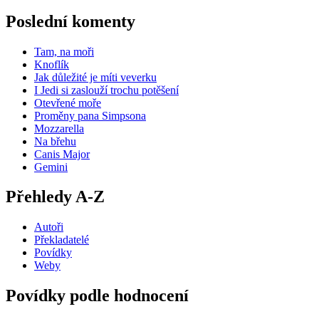
Poslední komenty
Tam, na moři
Knoflík
Jak důležité je míti veverku
I Jedi si zaslouží trochu potěšení
Otevřené moře
Proměny pana Simpsona
Mozzarella
Na břehu
Canis Major
Gemini
Přehledy A-Z
Autoři
Překladatelé
Povídky
Weby
Povídky podle hodnocení