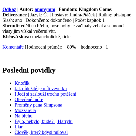
Odkaz
|
Autor:
anonymní
|
Fandom: Kingdom Come:
Deliverance
| Jazyk: ČJ | Postavy: Jindra/Ptáček | Rating: přístupné |
Slash: ano | Dokončeno: dokončeno | Počet kapitol: 1
Shrnutí:
eděli na břehu, bosé nohy je začínaly zebat a schnoucí
vlasy jim vískal večerní vítr.
Klíčová slova:
melancholické, ficlet
Komentáře
Hodnocení průměr: 80% hodnoceno 1
Poslední povídky
Knoflík
Jak důležité je míti veverku
I Jedi si zaslouží trochu potěšení
Otevřené moře
Proměny pana Simpsona
Mozzarella
Na břehu
Bylo, nebylo, bude? || Harrylu
Liar
Člověk, který kdysi miloval