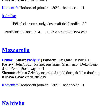
Komentáře
Hodnocení průměr: 80% hodnoceno 1
bedrníka:
“Pěkná character study, dost realistická podle mě.”
Přidělené hodnocení: 4 Dne: 2026-03-28 19:43:50
Mozzarella
Odkaz
|
Autor:
yaoiyuri
|
Fandom: Stargate
| Jazyk: ČJ |
Postavy: John/Todd | Rating: přístupné | Slash: ano | Dokončeno:
dokončeno | Počet kapitol: 1
Shrnutí:
ečeře u Zelenky neprobíhá tak klidně, jak John doufal...
Klíčová slova:
crack, dialogy
Komentáře
Hodnocení průměr: 80% hodnoceno 1
Na břehu