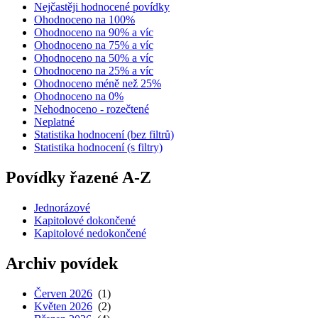
Nejčastěji hodnocené povídky
Ohodnoceno na 100%
Ohodnoceno na 90% a víc
Ohodnoceno na 75% a víc
Ohodnoceno na 50% a víc
Ohodnoceno na 25% a víc
Ohodnoceno méně než 25%
Ohodnoceno na 0%
Nehodnoceno - rozečtené
Neplatné
Statistika hodnocení (bez filtrů)
Statistika hodnocení (s filtry)
Povídky řazené A-Z
Jednorázové
Kapitolové dokončené
Kapitolové nedokončené
Archiv povídek
Červen 2026
(1)
Květen 2026
(2)