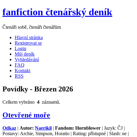
fanfiction čtenářský deník
Čtenáři sobě, čtenáři čtenářům
Hlavní stránka
Registrovat se
Login
Můj deník
Vyhledávání
FAQ
Kontakt
RSS
Povídky - Březen 2026
Celkem vybráno
4
záznamů.
Otevřené moře
Odkaz
|
Autor:
Naerikil
|
Fandom: Hornblower
| Jazyk: ČJ |
Postavy: Archie, Simpson, Horatio | Rating: přístupné | Slash: ne |