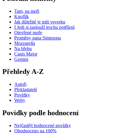
Tam, na moři
Knoflík
Jak důležité je míti veverku
I Jedi si zaslouží trochu potěšení
Otevřené moře
Proměny pana Simpsona
Mozzarella
Na břehu
Canis Major
Gemini
Přehledy A-Z
Autoři
Překladatelé
Povídky
Weby
Povídky podle hodnocení
Nejčastěji hodnocené povídky
Ohodnoceno na 100%