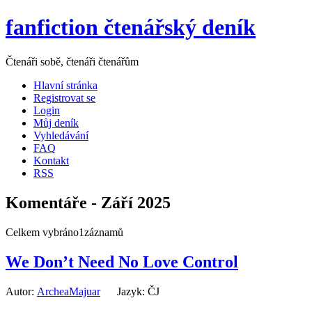
fanfiction čtenářský deník
Čtenáři sobě, čtenáři čtenářům
Hlavní stránka
Registrovat se
Login
Můj deník
Vyhledávání
FAQ
Kontakt
RSS
Komentáře - Září 2025
Celkem vybráno1záznamů
We Don’t Need No Love Control
Autor:
ArcheaMajuar
Jazyk: ČJ