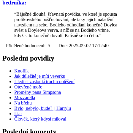
bedrníka:
“Báječně dlouhá, šťavnatá povídka, ve které je spousta
profíkovského pošťuchování, ale taky jejich naladění
navzájem na sebe, Bodieho odhodlání konečně Doylea
svést a Doyleova verva, s níž se na Bodieho vrhne,
když si to konečně dovolí. Krásně se to četlo.”
Přidělené hodnocení: 5 Dne: 2025-09-02 17:12:40
Poslední povídky
Knoflík
Jak důležité je míti veverku
I Jedi si zaslouží trochu potěšení
Otevřené moře
Proměny pana Simpsona
Mozzarella
Na břehu
Bylo, nebylo, bude? || Harrylu
Liar
Člověk, který kdysi miloval
Poslední komenty