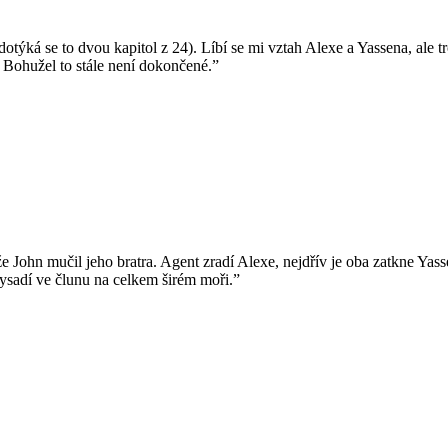
týká se to dvou kapitol z 24). Líbí se mi vztah Alexe a Yassena, ale t
 Bohužel to stále není dokončené.”
 John mučil jeho bratra. Agent zradí Alexe, nejdřív je oba zatkne Yassen
sadí ve člunu na celkem širém moři.”