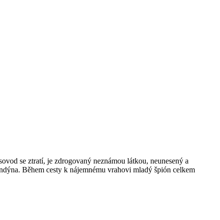
psovod se ztratí, je zdrogovaný neznámou látkou, neunesený a
ondýna. Během cesty k nájemnému vrahovi mladý špión celkem