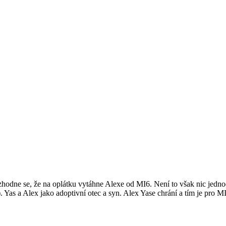
zhodne se, že na oplátku vytáhne Alexe od MI6. Není to však nic jedn
y). Yas a Alex jako adoptivní otec a syn. Alex Yase chrání a tím je pro