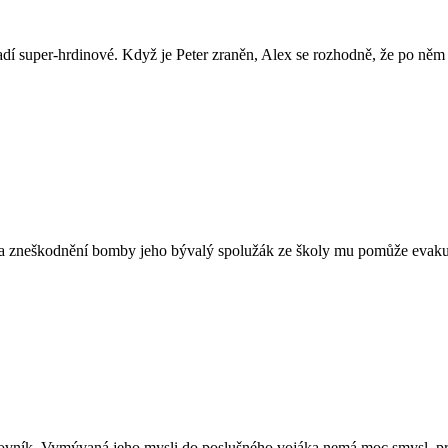
 mladí super-hrdinové. Když je Peter zraněn, Alex se rozhodně, že po n
e na zneškodnění bomby jeho bývalý spolužák ze školy mu pomůže evakuo
rovník. Vymývaná jeho mysli do poslušného vojáka nemá moc smysl, pro