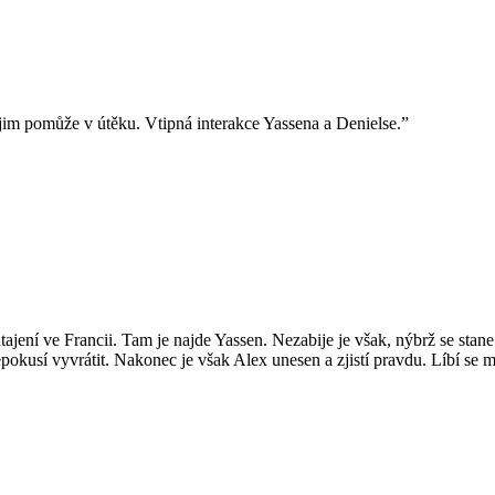
jim pomůže v útěku. Vtipná interakce Yassena a Denielse.”
tajení ve Francii. Tam je najde Yassen. Nezabije je však, nýbrž se sta
epokusí vyvrátit. Nakonec je však Alex unesen a zjistí pravdu. Líbí se 