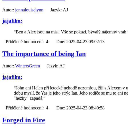
Autor:
jennalouiselynn
Jazyk: AJ
jajafilm:
“Ben a Alex jsou na misi. Vše se pokazí, bývalý nájemný vrah 
Přidělené hodnocení: 4 Dne: 2025-04-23 09:02:13
The importance of being Ian
Autor:
WintersGreen
Jazyk: AJ
jajafilm:
“John ani Helen při letecké nehodě nezemřou, žijí s Alexem v u
dobu myslí, že Yas je jeho strýc Ian. Jeho rodiče se mu to ani n
"hezky" zapadá.”
Přidělené hodnocení: 4 Dne: 2025-04-23 08:40:58
Forged in Fire