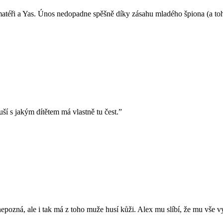
matéři a Yas. Únos nedopadne spěšně díky zásahu mladého špiona (a toh
ší s jakým dítětem má vlastně tu čest.”
nepozná, ale i tak má z toho muže husí kůži. Alex mu slíbí, že mu vše