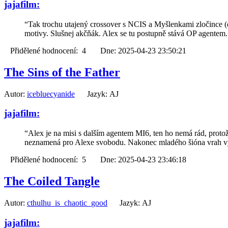
jajafilm:
“Tak trochu utajený crossover s NCIS a Myšlenkami zločince (do
motivy. Slušnej akčňák. Alex se tu postupně stává OP agentem.
Přidělené hodnocení: 4 Dne: 2025-04-23 23:50:21
The Sins of the Father
Autor:
icebluecyanide
Jazyk: AJ
jajafilm:
“Alex je na misi s dalším agentem MI6, ten ho nemá rád, protože
neznamená pro Alexe svobodu. Nakonec mladého šióna vrah vy
Přidělené hodnocení: 5 Dne: 2025-04-23 23:46:18
The Coiled Tangle
Autor:
cthulhu_is_chaotic_good
Jazyk: AJ
jajafilm: