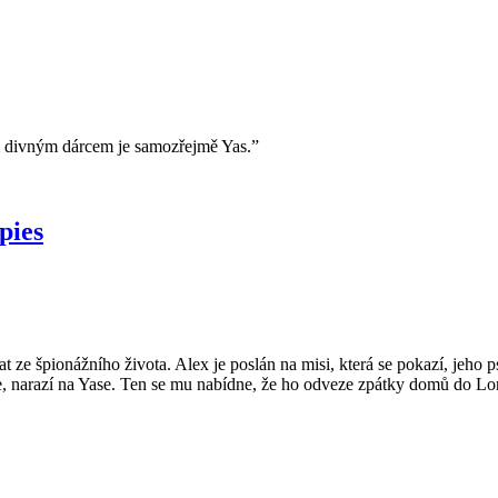
ím divným dárcem je samozřejmě Yas.”
pies
ze špionážního života. Alex je poslán na misi, která se pokazí, jeho 
 narazí na Yase. Ten se mu nabídne, že ho odveze zpátky domů do L