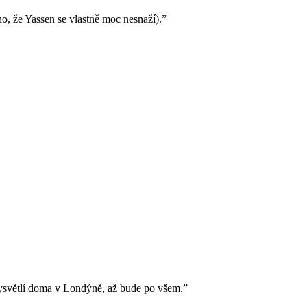
o, že Yassen se vlastně moc nesnaží).”
 vysvětlí doma v Londýně, až bude po všem.”