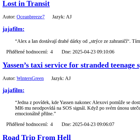
Lost in Transit
Autor:
Oceanbreeze7
Jazyk: AJ
jajafilm:
“Alex a Ian dostávají drahé dárky od „strýce ze zahraničí“. T
Přidělené hodnocení: 4 Dne: 2025-04-23 09:10:06
Yassen’s taxi service for stranded teenage s
Autor:
WintersGreen
Jazyk: AJ
jajafilm:
“Jedna z povídek, kde Yassen nakonec Alexovi pomůže se dostat 
MI6 mu neodpovídá na SOS signál. Když po svém únosu uteče,
emocionálně přilne.”
Přidělené hodnocení: 4 Dne: 2025-04-23 09:06:07
Road Trip From Hell