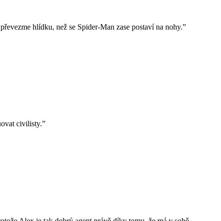
ěm převezme hlídku, než se Spider-Man zase postaví na nohy.”
vat civilisty.”
tože Alex je tak dobrý agent právě díky tomu, že má v sobě