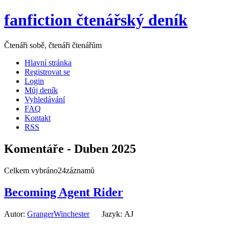
fanfiction čtenářský deník
Čtenáři sobě, čtenáři čtenářům
Hlavní stránka
Registrovat se
Login
Můj deník
Vyhledávání
FAQ
Kontakt
RSS
Komentáře - Duben 2025
Celkem vybráno24záznamů
Becoming Agent Rider
Autor:
GrangerWinchester
Jazyk: AJ