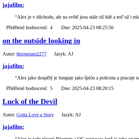
jajafilm:
“Alex je v důchodu, ale na světě jsou stále zlí lidé a teď už i
Přidělené hodnocení: 4 Dne: 2025-04-23 08:25:56
on the outside looking in
Autor:
theoneiam2277
Jazyk: AJ
jajafilm:
“Alex jako dospělý je funguje jako špión a policista a pracuj
Přidělené hodnocení: 5 Dne: 2025-04-23 08:20:15
Luck of the Devil
Autor:
Gotta Love a Story
Jazyk: AJ
jajafilm:
“Alex je tady týraný Bluntem a OC postavou jenž je jeho opat