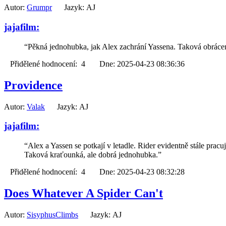
Autor:
Grumpr
Jazyk: AJ
jajafilm:
“Pěkná jednohubka, jak Alex zachrání Yassena. Taková obrácená
Přidělené hodnocení: 4 Dne: 2025-04-23 08:36:36
Providence
Autor:
Valak
Jazyk: AJ
jajafilm:
“Alex a Yassen se potkají v letadle. Rider evidentně stále pra
Taková kraťounká, ale dobrá jednohubka.”
Přidělené hodnocení: 4 Dne: 2025-04-23 08:32:28
Does Whatever A Spider Can't
Autor:
SisyphusClimbs
Jazyk: AJ