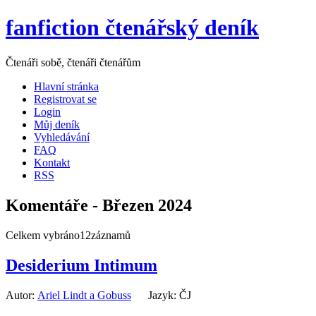
fanfiction čtenářský deník
Čtenáři sobě, čtenáři čtenářům
Hlavní stránka
Registrovat se
Login
Můj deník
Vyhledávání
FAQ
Kontakt
RSS
Komentáře - Březen 2024
Celkem vybráno12záznamů
Desiderium Intimum
Autor:
Ariel Lindt a Gobuss
Jazyk: ČJ