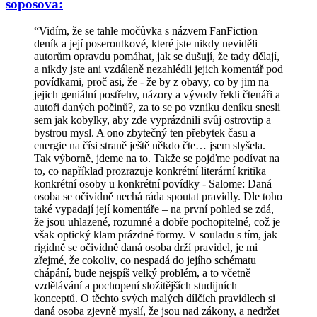
soposova:
“Vidím, že se tahle močůvka s názvem FanFiction
deník a její poseroutkové, které jste nikdy neviděli
autorům opravdu pomáhat, jak se dušují, že tady dělají,
a nikdy jste ani vzdáleně nezahlédli jejich komentář pod
povídkami, proč asi, že - že by z obavy, co by jim na
jejich geniální postřehy, názory a vývody řekli čtenáři a
autoři daných počinů?, za to se po vzniku deníku snesli
sem jak kobylky, aby zde vyprázdnili svůj ostrovtip a
bystrou mysl. A ono zbytečný ten přebytek času a
energie na čísi straně ještě někdo čte… jsem slyšela.
Tak výborně, jdeme na to. Takže se pojďme podívat na
to, co například prozrazuje konkrétní literární kritika
konkrétní osoby u konkrétní povídky - Salome: Daná
osoba se očividně nechá ráda spoutat pravidly. Dle toho
také vypadají její komentáře – na první pohled se zdá,
že jsou uhlazené, rozumné a dobře pochopitelné, což je
však optický klam prázdné formy. V souladu s tím, jak
rigidně se očividně daná osoba drží pravidel, je mi
zřejmé, že cokoliv, co nespadá do jejího schématu
chápání, bude nejspíš velký problém, a to včetně
vzdělávání a pochopení složitějších studijních
konceptů. O těchto svých malých dílčích pravidlech si
daná osoba zjevně myslí, že jsou nad zákony, a nedržet