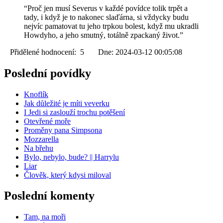
“Proč jen musí Severus v každé povídce tolik trpět a
tady, i když je to nakonec slaďárna, si vždycky budu
nejvíc pamatovat tu jeho trpkou bolest, když mu ukradli
Howdyho, a jeho smutný, totálně zpackaný život.”
Přidělené hodnocení: 5 Dne: 2024-03-12 00:05:08
Poslední povídky
Knoflík
Jak důležité je míti veverku
I Jedi si zaslouží trochu potěšení
Otevřené moře
Proměny pana Simpsona
Mozzarella
Na břehu
Bylo, nebylo, bude? || Harrylu
Liar
Člověk, který kdysi miloval
Poslední komenty
Tam, na moři