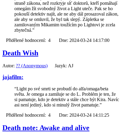
straně zákona, než rozkryje síť doktorů, kteří pomáhají
omegám žít svobodný život a Light uteče. Pak se ho
pokouší detektiv najít, ale ne aby dál prosazoval zákon,
ale aby se omluvil, že byl tak slepý. Zápletka se
zamilovaným Mikamim toužícím po Lightovi je zcela
zbytečná.”
Přidělené hodnocení: 4 Dne: 2024-03-24 14:17:00
Death Wish
Autor:
?? (Anonymous)
Jazyk: AJ
jajafilm:
“Light po své smrti se probudí do alfa/omaga/beta
světa. Je omega a zamiluje se do L. Problém je ten, že
si pamatuje, kdo je detektiv a stále chce být Kira. Navíc
asi není jediný, kdo si minulý život pamatuje.”
Přidělené hodnocení: 4 Dne: 2024-03-24 14:11:25
Death note: Awake and alive