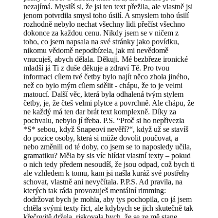
nezajímá. Myslíš si, že jsi ten text přežila, ale vlastně jsi
jenom potvrdila smysl toho úsilí. A smyslem toho úsilí
rozhodně nebylo nechat všechny lidi přečíst všechno
dokonce za každou cenu. Nikdy jsem se v ničem z
toho, co jsem napsala na své stránky jako povídku,
nikomu vědomě nepodbízela, jak mi nevědomě
vnucuješ, abych dělala. Děkuji. Mé bezbřeze ironické
mladší já Ti z duše děkuje a zdraví Tě. Pro tvou
informaci cílem tvé četby bylo najít něco zhola jiného,
než co bylo mým cílem sdělit - chápu, že to je velmi
matoucí. Další věc, která byla odhalená tvým stylem
četby, je, že čteš velmi plytce a povrchně. Ale chápu, že
ne každý má ten dar brát text komplexně. Díky za
pochvalu, nebylo jí třeba. P.S. “Proč si ho nepřivezla
*S* sebou, když Snapeovi nevěří?“, když už se stavíš
do pozice osoby, která si může dovolit poučovat, a
nebo změnili od té doby, co jsem se to naposledy učila,
gramatiku? Měla by sis víc hlídat vlastní texty – pokud
o nich tedy předem nesoudíš, že jsou odpad, což bych ti
ale vzhledem k tomu, kam jsi našla kuráž své postřehy
schovat, vlastně ani nevyčítala. P.P.S. Ad pravila, na
kterých tak ráda provozuješ mentální rimming:
dodržovat bych je mohla, aby tys pochopila, co já jsem
chtěla svými texty říct, ale kdybych se jich skutečně tak
křečovitě držela, riskovala bych, že se ze mě stane