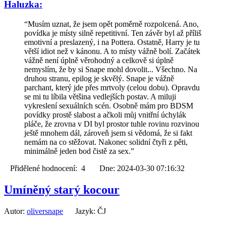
Haluzka:
“Musím uznat, že jsem opět poměrně rozpolcená. Ano,
povídka je místy silně repetitivní. Ten závěr byl až příliš
emotivní a preslazený, i na Pottera. Ostatně, Harry je tu
větší idiot než v kánonu. A to místy vážně bolí. Začátek
vážně není úplně věrohodný a celkově si úplně
nemyslím, že by si Snape mohl dovolit... Všechno. Na
druhou stranu, epilog je skvělý. Snape je vážně
parchant, který jde přes mrtvoly (celou dobu). Opravdu
se mi tu líbila většina vedlejších postav. A miluji
vykreslení sexuálních scén. Osobně mám pro BDSM
povídky prostě slabost a ačkoli můj vnitřní úchylák
pláče, že zrovna v DI byl prostor tuhle rovinu rozvinou
ještě mnohem dál, zároveň jsem si vědomá, že si fakt
nemám na co stěžovat. Nakonec solidní čtyři z pěti,
minimálně jeden bod čistě za sex.”
Přidělené hodnocení: 4 Dne: 2024-03-30 07:16:32
Umíněný starý kocour
Autor:
oliversnape
Jazyk: ČJ