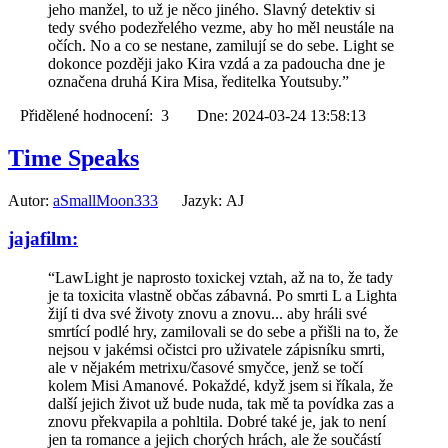
jeho manžel, to už je něco jiného. Slavný detektiv si
tedy svého podezřelého vezme, aby ho měl neustále na
očích. No a co se nestane, zamilují se do sebe. Light se
dokonce později jako Kira vzdá a za padoucha dne je
označena druhá Kira Misa, ředitelka Youtsuby.”
Přidělené hodnocení: 3 Dne: 2024-03-24 13:58:13
Time Speaks
Autor:
aSmallMoon333
Jazyk: AJ
jajafilm:
“LawLight je naprosto toxickej vztah, až na to, že tady
je ta toxicita vlastně občas zábavná. Po smrti L a Lighta
žijí ti dva své životy znovu a znovu... aby hráli své
smrtící podlé hry, zamilovali se do sebe a přišli na to, že
nejsou v jakémsi očistci pro uživatele zápisníku smrti,
ale v nějakém metrixu/časové smyčce, jenž se točí
kolem Misi Amanové. Pokaždé, když jsem si říkala, že
další jejich život už bude nuda, tak mě ta povídka zas a
znovu překvapila a pohltila. Dobré také je, jak to není
jen ta romance a jejich chorých hrách, ale že součástí