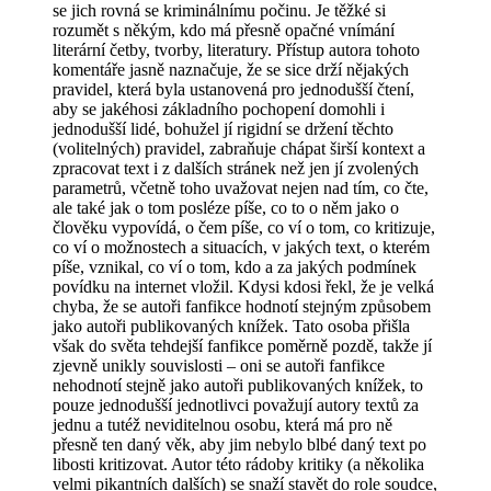
se jich rovná se kriminálnímu počinu. Je těžké si
rozumět s někým, kdo má přesně opačné vnímání
literární četby, tvorby, literatury. Přístup autora tohoto
komentáře jasně naznačuje, že se sice drží nějakých
pravidel, která byla ustanovená pro jednodušší čtení,
aby se jakéhosi základního pochopení domohli i
jednodušší lidé, bohužel jí rigidní se držení těchto
(volitelných) pravidel, zabraňuje chápat širší kontext a
zpracovat text i z dalších stránek než jen jí zvolených
parametrů, včetně toho uvažovat nejen nad tím, co čte,
ale také jak o tom posléze píše, co to o něm jako o
člověku vypovídá, o čem píše, co ví o tom, co kritizuje,
co ví o možnostech a situacích, v jakých text, o kterém
píše, vznikal, co ví o tom, kdo a za jakých podmínek
povídku na internet vložil. Kdysi kdosi řekl, že je velká
chyba, že se autoři fanfikce hodnotí stejným způsobem
jako autoři publikovaných knížek. Tato osoba přišla
však do světa tehdejší fanfikce poměrně pozdě, takže jí
zjevně unikly souvislosti – oni se autoři fanfikce
nehodnotí stejně jako autoři publikovaných knížek, to
pouze jednodušší jednotlivci považují autory textů za
jednu a tutéž neviditelnou osobu, která má pro ně
přesně ten daný věk, aby jim nebylo blbé daný text po
libosti kritizovat. Autor této rádoby kritiky (a několika
velmi pikantních dalších) se snaží stavět do role soudce,