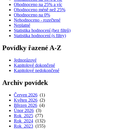
Ohodnoceno na 25% a víc
Ohodnoceno méně než 25%
Ohodnoceno na 0%
Nehodnoceno - rozečtené
Neplatné
Statistika hodnocení (bez filtrů)
Statistika hodnocení (s filtry)
Povídky řazené A-Z
Jednorázové
Kapitolové dokončené
Kapitolové nedokončené
Archiv povídek
Červen 2026
(1)
Květen 2026
(2)
Březen 2026
(4)
Únor 2026
(3)
Rok 2025
(77)
Rok 2024
(132)
Rok 2023
(155)