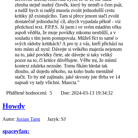
zhruba stejně nudný člověk, který by neměl o čem psát,
a tudíž bych si raději musela zvolit jednodušší cestu
kritiky již existujícího. Tam si přece jenom stačí zvolit
dostatečně jednoduchý cíl, abych vypadala pěkně - viz
předchozí text. P.P.P.S. Já jsem i ve svém mladém věku
aspoň věděla, že moje povídky nikomu neublíží, a v
souladu s tím jsem postupovala. Můžeš říct to samé o
svých rádoby kritikách? A pro ty z vás, kteří přichází na
toto místo až nyní: Dávejte si velkého majezla nejenom
na to, jaké povídky čtete, ale dávejte si taky veliký
pozor na to, čí kritice důvěřujete. Věřte mi, že místní
kontext zdaleka neznáte. Tomu říkám hledat tak
dlouho, až dojedu někoho, na koho budu mentálně
stačit. To by mě zajímalo, jaké skvosty jste třeba ve 14
napsali vy tady všichni. Maucta.”
Přidělené hodnocení: 5 Dne: 2024-03-13 19:34:32
Howdy
Autor:
Juxian Tang
Jazyk: SJ
spaceyfan: