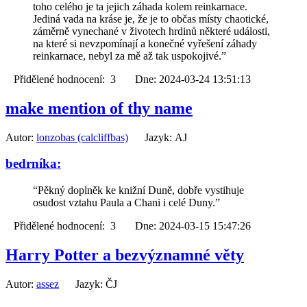
toho celého je ta jejich záhada kolem reinkarnace.
Jediná vada na kráse je, že je to občas místy chaotické,
záměrně vynechané v životech hrdinů některé události,
na které si nevzpomínají a konečné vyřešení záhady
reinkarnace, nebyl za mě až tak uspokojivé.”
Přidělené hodnocení: 3 Dne: 2024-03-24 13:51:13
make mention of thy name
Autor:
lonzobas (calcliffbas)
Jazyk: AJ
bedrníka:
“Pěkný doplněk ke knižní Duně, dobře vystihuje
osudost vztahu Paula a Chani i celé Duny.”
Přidělené hodnocení: 3 Dne: 2024-03-15 15:47:26
Harry Potter a bezvýznamné věty
Autor:
assez
Jazyk: ČJ