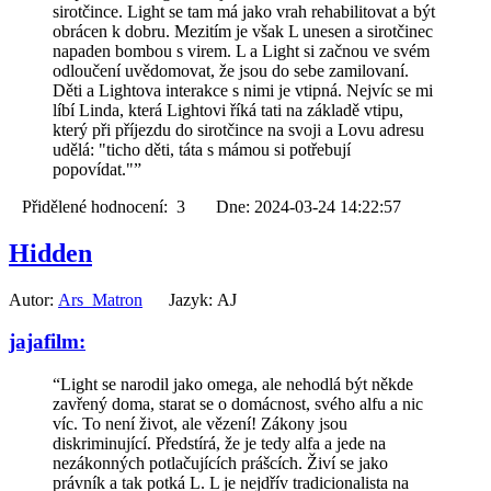
sirotčince. Light se tam má jako vrah rehabilitovat a být
obrácen k dobru. Mezitím je však L unesen a sirotčinec
napaden bombou s virem. L a Light si začnou ve svém
odloučení uvědomovat, že jsou do sebe zamilovaní.
Děti a Lightova interakce s nimi je vtipná. Nejvíc se mi
líbí Linda, která Lightovi říká tati na základě vtipu,
který při příjezdu do sirotčince na svoji a Lovu adresu
udělá: "ticho děti, táta s mámou si potřebují
popovídat."”
Přidělené hodnocení: 3 Dne: 2024-03-24 14:22:57
Hidden
Autor:
Ars_Matron
Jazyk: AJ
jajafilm:
“Light se narodil jako omega, ale nehodlá být někde
zavřený doma, starat se o domácnost, svého alfu a nic
víc. To není život, ale vězení! Zákony jsou
diskriminující. Předstírá, že je tedy alfa a jede na
nezákonných potlačujících prášcích. Živí se jako
právník a tak potká L. L je nejdřív tradicionalista na