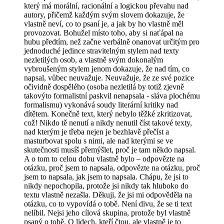
který má morální, racionální a logickou převahu nad
autory, přičemž každým svým slovem dokazuje, že
vlastně neví, co to psaní je, a jak by ho vlastně měl
provozovat. Bohužel místo toho, aby si naťápal na
hubu předtím, než začne verbálně onanovat určitým pro
jednoduché jedince stravitelným stylem nad texty
nezletilých osob, a vlastně svým dokonalým
vybroušeným stylem jenom dokazuje, že nad tím, co
napsal, vůbec neuvažuje. Neuvažuje, že ze své pozice
očividně dospělého (osoba nezletilá by totiž zjevně
takovýto formalistní paskvil nenapsala - sláva plochému
formalismu) vykonává soudy literární kritiky nad
dítětem. Konečně text, který nebylo těžké zkritizovat,
což! Nikdo tě nenutí a nikdy nenutil číst takové texty,
nad kterým je třeba nejen je bezhlavě přečíst a
masturbovat spolu s nimi, ale nad kterými se ve
skutečnosti musíš přemýšlet, proč je tam někdo napsal.
A o tom to celou dobu vlastně bylo – odpovězte na
otázku, proč jsem to napsala, odpovězte na otázku, proč
jsem to napsala, jak jsem to napsala. Chápu, že jsi to
nikdy nepochopila, protože jsi nikdy tak hluboko do
textu vlastně nezašla. Děkuji, že jsi mi odpověděla na
otázku, co to vypovídá o tobě. Není divu, že se ti text
nelíbil. Nejsi jeho cílová skupina, protože byl vlastně
psaný o tobě. O lidech, kteří čtou, ale vlastně je to