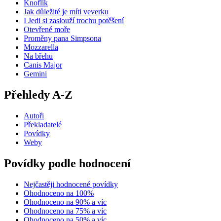
Knoflík
Jak důležité je míti veverku
I Jedi si zaslouží trochu potěšení
Otevřené moře
Proměny pana Simpsona
Mozzarella
Na břehu
Canis Major
Gemini
Přehledy A-Z
Autoři
Překladatelé
Povídky
Weby
Povídky podle hodnocení
Nejčastěji hodnocené povídky
Ohodnoceno na 100%
Ohodnoceno na 90% a víc
Ohodnoceno na 75% a víc
Ohodnoceno na 50% a víc