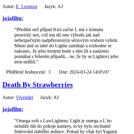
Autor:
E_Leonora
Jazyk: AJ
jajafilm:
“Předtím než případ Kira začne L má v kómatu
prorocký sen, což mu dá onu výhodu jak nad
nebezpečným nadpřirozeným sériovým vrahem vyhrát.
Mimo jiné se také do Lighta zamiluje a rozhodne se
nakonec, že jeho trestem bude s ním žít a zadarmo
pomáhat s řešením případů... ne, že by se Lightovi jeho
trest nelíbil.”
Přidělené hodnocení: 3 Dne: 2024-03-24 14:05:07
Death By Strawberries
Autor:
Vivendel
Jazyk: AJ
jajafilm:
“Omega svět s LawLightem. Light je omega a L ho
nemůže dát do pokoje kamery, to by bylo nechutné
šmírování slabšího jedince. Pokud by však byl Yagami