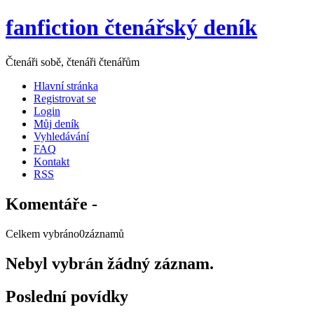
fanfiction čtenářský deník
Čtenáři sobě, čtenáři čtenářům
Hlavní stránka
Registrovat se
Login
Můj deník
Vyhledávání
FAQ
Kontakt
RSS
Komentáře -
Celkem vybráno0záznamů
Nebyl vybrán žádný záznam.
Poslední povídky