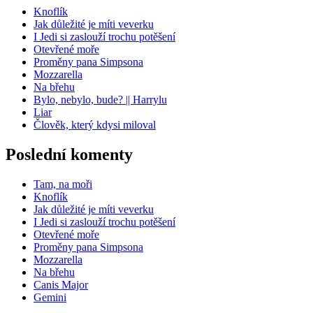
Knoflík
Jak důležité je míti veverku
I Jedi si zaslouží trochu potěšení
Otevřené moře
Proměny pana Simpsona
Mozzarella
Na břehu
Bylo, nebylo, bude? || Harrylu
Liar
Člověk, který kdysi miloval
Poslední komenty
Tam, na moři
Knoflík
Jak důležité je míti veverku
I Jedi si zaslouží trochu potěšení
Otevřené moře
Proměny pana Simpsona
Mozzarella
Na břehu
Canis Major
Gemini